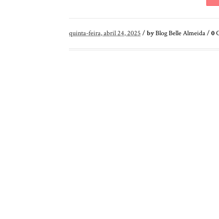
quinta-feira, abril 24, 2025
/
by
Blog Belle Almeida
/
0
C