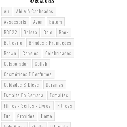
MARCADORES
Air
Alô Alô Cacheadas
Assessoria
Avon
Batom
BBB22
Beleza
Bolo
Book
Boticario
Brindes E Promoções
Brown
Cabelos
Celebridades
Colaborador
Collab
Cosméticos E Perfumes
Cuidados & Dicas
Doramas
Esmalte Da Semana
Esmaltes
Filmes - Séries - Livros
Fitness
Fun
Gravidez
Home
Jade Picon
Kindle
Lifestyle