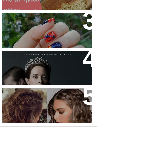
NAIL ART MICKEY MOUSE
THE CROWN: A HISTÓRIA DA
REALEZA BRITÂNICA COMO VOCÊ
NUNCA VIU!
32 INSPIRAÇÕES DE PENTEADOS
PARA CABELOS CURTOS