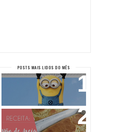
POSTS MAIS LIDOS DO MÊS
WALLPAPERS SUPER FOFOS PARA
SEU CELULAR! (PARTE 2)
PÃO DE AVEIA FEITO COM MASSA
MOLE - NÃO PRECISA SOVAR! VEM
APRENDER!