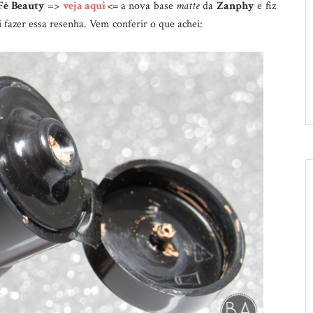
Fê Beauty
=>
veja aqui
<=
a nova base
matte
da
Zanphy
e fiz
i fazer essa resenha. Vem conferir o que achei: