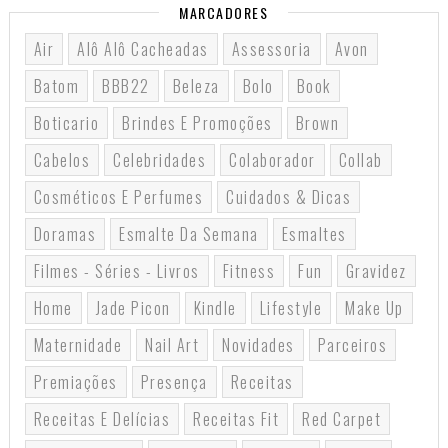
MARCADORES
Air
Alô Alô Cacheadas
Assessoria
Avon
Batom
BBB22
Beleza
Bolo
Book
Boticario
Brindes E Promoções
Brown
Cabelos
Celebridades
Colaborador
Collab
Cosméticos E Perfumes
Cuidados & Dicas
Doramas
Esmalte Da Semana
Esmaltes
Filmes - Séries - Livros
Fitness
Fun
Gravidez
Home
Jade Picon
Kindle
Lifestyle
Make Up
Maternidade
Nail Art
Novidades
Parceiros
Premiações
Presença
Receitas
Receitas E Delícias
Receitas Fit
Red Carpet