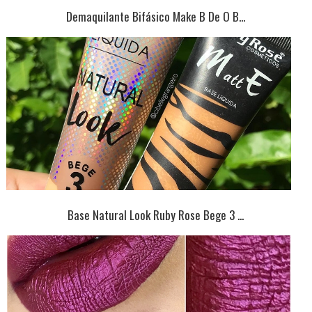
Demaquilante Bifásico Make B De O B...
Base Natural Look Ruby Rose Bege 3 ...