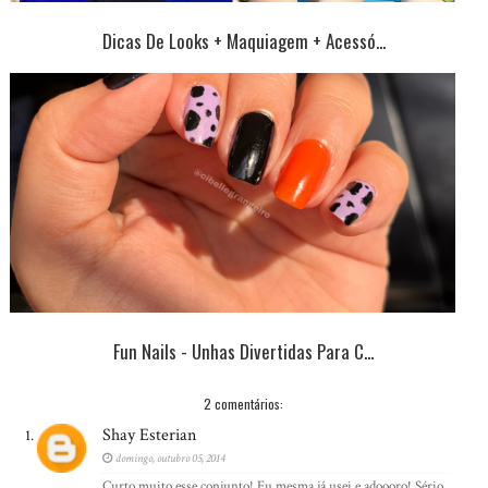
Dicas De Looks + Maquiagem + Acessó...
Fun Nails - Unhas Divertidas Para C...
2 comentários:
Shay Esterian
domingo, outubro 05, 2014
Curto muito esse conjunto! Eu mesma já usei e adoooro! Sério,