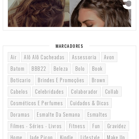
32 INSPIRAÇÕES DE PENTEADOS PARA CABELOS
CURTOS
MARCADORES
Air
Alô Alô Cacheadas
Assessoria
Avon
Batom
BBB22
Beleza
Bolo
Book
Boticario
Brindes E Promoções
Brown
Cabelos
Celebridades
Colaborador
Collab
Cosméticos E Perfumes
Cuidados & Dicas
Doramas
Esmalte Da Semana
Esmaltes
Filmes - Séries - Livros
Fitness
Fun
Gravidez
Home
Jade Picon
Kindle
Lifestyle
Make Up