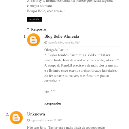
A Britney tá ficando estranha né? Parece que fez até alguma
cirurgia no rosto...
Beiijos Belle, você arrasa!!
Responder
Respostas
Blog Belle Almeida
segunda-feira, maio 18, 2015
Obrigada Lari!!!
A Taylor tombou "azinimiga" kkkkk!!! Estava
muito linda, bem de acordo com a ocasião, adorei ^^
A roupa da Kendall precisava de mais ajuste mesmo
e a Britney e seu eterno sorriso forçado hehehehe,
ela fez o nariz outra vez, mas ficou um pouco
estranho :/
bju :***
Responder
Unknown
segunda-feira, maio 18, 2015
Não tem jeito, Taylor era a mais linda de toooooooodas!