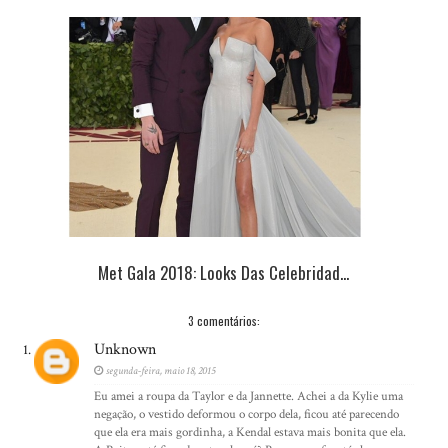
Met Gala 2018: Looks Das Celebridad...
3 comentários:
Unknown
segunda-feira, maio 18, 2015
Eu amei a roupa da Taylor e da Jannette. Achei a da Kylie uma
negação, o vestido deformou o corpo dela, ficou até parecendo
que ela era mais gordinha, a Kendal estava mais bonita que ela.