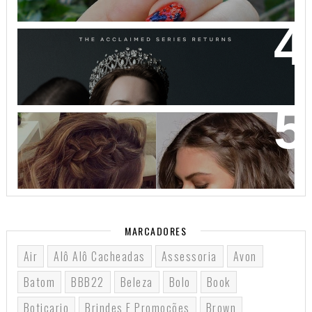
THE CROWN: A HISTÓRIA DA REALEZA BRITÂNICA
COMO VOCÊ NUNCA VIU!
32 INSPIRAÇÕES DE PENTEADOS PARA CABELOS
CURTOS
MARCADORES
Air
Alô Alô Cacheadas
Assessoria
Avon
Batom
BBB22
Beleza
Bolo
Book
Boticario
Brindes E Promoções
Brown