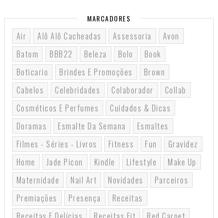
MARCADORES
Air
Alô Alô Cacheadas
Assessoria
Avon
Batom
BBB22
Beleza
Bolo
Book
Boticario
Brindes E Promoções
Brown
Cabelos
Celebridades
Colaborador
Collab
Cosméticos E Perfumes
Cuidados & Dicas
Doramas
Esmalte Da Semana
Esmaltes
Filmes - Séries - Livros
Fitness
Fun
Gravidez
Home
Jade Picon
Kindle
Lifestyle
Make Up
Maternidade
Nail Art
Novidades
Parceiros
Premiações
Presença
Receitas
Receitas E Delícias
Receitas Fit
Red Carpet