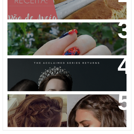
PRECISA SOVAR! VEM APRENDER!
NAIL ART MICKEY MOUSE
THE CROWN: A HISTÓRIA DA REALEZA BRITÂNICA
COMO VOCÊ NUNCA VIU!
32 INSPIRAÇÕES DE PENTEADOS PARA CABELOS
CURTOS