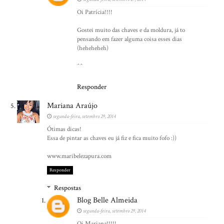
Oi Patrícia!!!!
Gostei muito das chaves e da moldura, já to
pensando em fazer alguma coisa esses dias
(heheheheh)
^^
Responder
Mariana Araújo
segunda-feira, setembro 29, 2014
Ótimas dicas!
Essa de pintar as chaves eu já fiz e fica muito fofo :))
www.maribelezapura.com
Responder
Respostas
Blog Belle Almeida
segunda-feira, setembro 29, 2014
Oi Mariana!!!!!