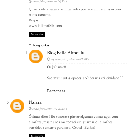
sexta-feira, setembro 26, 2014
Quanta ideia bacana, nunca tinha pensado em fazer isso com
meus esmaltes.
Beijos!
www.julianafelix.com
Responder
Respostas
Blog Belle Almeida
segunda-feira, setembro 29, 2014
Oi Juliana!!!!
São muuuuitas opções, só liberar a criatividade ^^
Responder
Naiara
sexta-feira, setembro 26, 2014
Ótimas dicas! Eu costumo pintar algumas coisas aqui com
esmaltes, mas nunca me toquei em guardar os esmaltes
vencidos somente para isso. Gostei! Beijos!
Responder