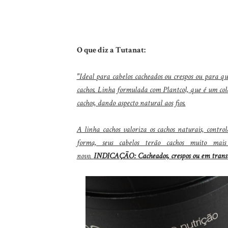
O que diz a Tutanat:
"Ideal para cabelos cacheados ou crespos ou para qu
cachos.
Linha formulada com Plantcol, que é um colá
cachos, dando aspecto natural aos fios.
A linha cachos valoriza os cachos naturais, control
forma, seus cabelos terão cachos muito mais 
novo.
INDICAÇÃO:
Cacheados, crespos ou em trans