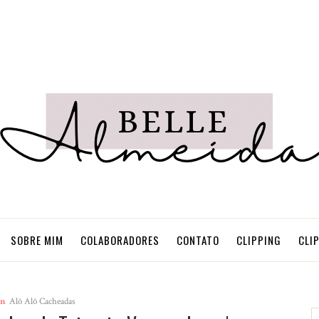
SOBRE MIM
COLABORADORES
CONTATO
CLIPPING
CLI
in
Alô Alô Cacheadas