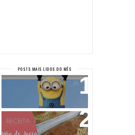
POSTS MAIS LIDOS DO MÊS
WALLPAPERS SUPER FOFOS PARA
SEU CELULAR! (PARTE 2)
PÃO DE AVEIA FEITO COM MASSA
MOLE - NÃO PRECISA SOVAR! VEM
APRENDER!