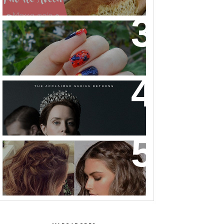
NAIL ART MICKEY MOUSE
THE CROWN: A HISTÓRIA DA
REALEZA BRITÂNICA COMO VOCÊ
NUNCA VIU!
32 INSPIRAÇÕES DE PENTEADOS
PARA CABELOS CURTOS