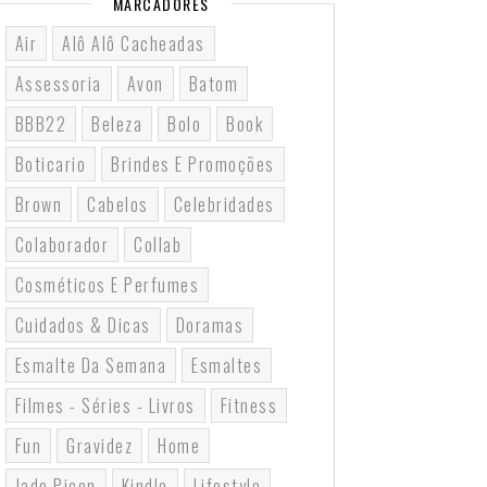
MARCADORES
Air
Alô Alô Cacheadas
Assessoria
Avon
Batom
BBB22
Beleza
Bolo
Book
Boticario
Brindes E Promoções
Brown
Cabelos
Celebridades
Colaborador
Collab
Cosméticos E Perfumes
Cuidados & Dicas
Doramas
Esmalte Da Semana
Esmaltes
Filmes - Séries - Livros
Fitness
Fun
Gravidez
Home
Jade Picon
Kindle
Lifestyle