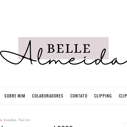
SOBRE MIM
COLABORADORES
CONTATO
CLIPPING
CLI
in
Esmaltes
,
Nail Art