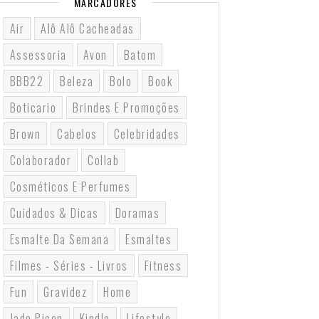
MARCADORES
Air
Alô Alô Cacheadas
Assessoria
Avon
Batom
BBB22
Beleza
Bolo
Book
Boticario
Brindes E Promoções
Brown
Cabelos
Celebridades
Colaborador
Collab
Cosméticos E Perfumes
Cuidados & Dicas
Doramas
Esmalte Da Semana
Esmaltes
Filmes - Séries - Livros
Fitness
Fun
Gravidez
Home
Jade Picon
Kindle
Lifestyle