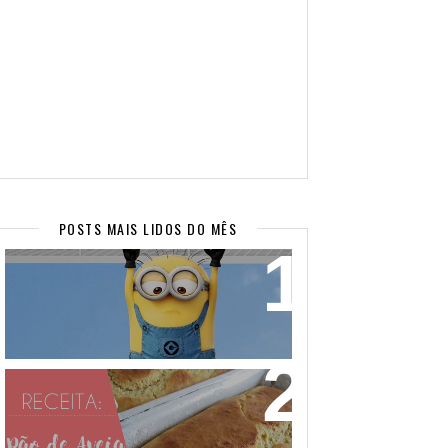
POSTS MAIS LIDOS DO MÊS
WALLPAPERS SUPER FOFOS PARA
SEU CELULAR! (PARTE 2)
PÃO DE AVEIA FEITO COM MASSA
MOLE - NÃO PRECISA SOVAR! VEM
APRENDER!