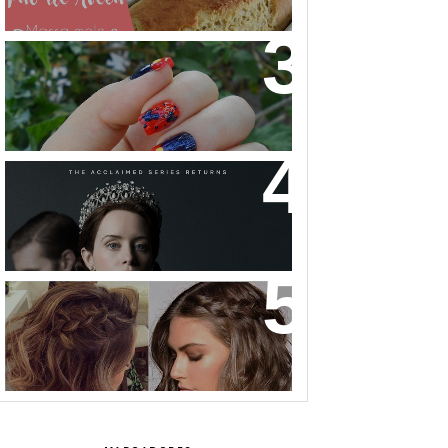
NAIL ART MICKEY MOUSE
THE CROWN: A HISTÓRIA DA
REALEZA BRITÂNICA COMO VOCÊ
NUNCA VIU!
32 INSPIRAÇÕES DE PENTEADOS
PARA CABELOS CURTOS