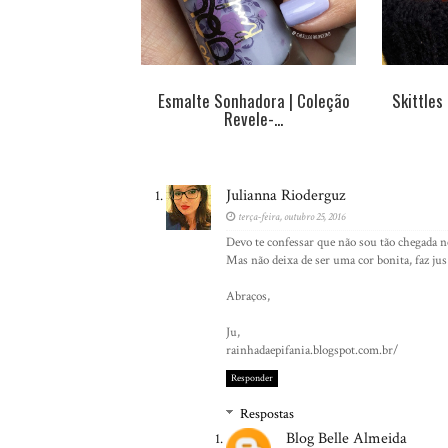
Esmalte Sonhadora | Coleção
Skittles
Revele-...
Julianna Rioderguz
terça-feira, outubro 25, 2016
Devo te confessar que não sou tão chegada n
Mas não deixa de ser uma cor bonita, faz ju
Abraços,
Ju,
rainhadaepifania.blogspot.com.br/
Responder
Respostas
Blog Belle Almeida