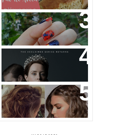
NAIL ART MICKEY MOUSE
THE CROWN: A HISTÓRIA DA
REALEZA BRITÂNICA COMO VOCÊ
NUNCA VIU!
32 INSPIRAÇÕES DE PENTEADOS
PARA CABELOS CURTOS