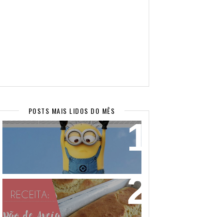
POSTS MAIS LIDOS DO MÊS
WALLPAPERS SUPER FOFOS PARA
SEU CELULAR! (PARTE 2)
PÃO DE AVEIA FEITO COM MASSA
MOLE - NÃO PRECISA SOVAR! VEM
APRENDER!