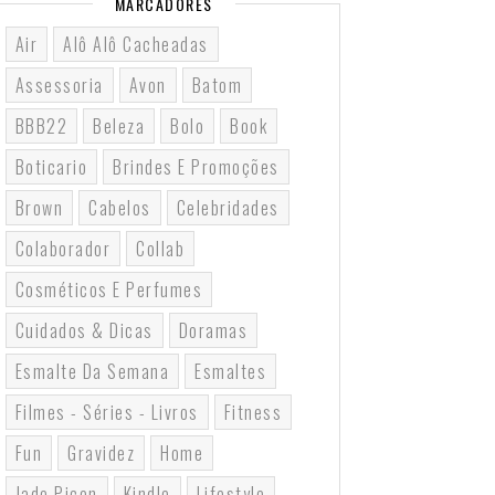
MARCADORES
Air
Alô Alô Cacheadas
Assessoria
Avon
Batom
BBB22
Beleza
Bolo
Book
Boticario
Brindes E Promoções
Brown
Cabelos
Celebridades
Colaborador
Collab
Cosméticos E Perfumes
Cuidados & Dicas
Doramas
Esmalte Da Semana
Esmaltes
Filmes - Séries - Livros
Fitness
Fun
Gravidez
Home
Jade Picon
Kindle
Lifestyle