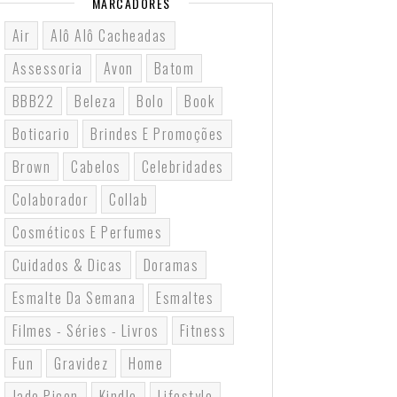
MARCADORES
Air
Alô Alô Cacheadas
Assessoria
Avon
Batom
BBB22
Beleza
Bolo
Book
Boticario
Brindes E Promoções
Brown
Cabelos
Celebridades
Colaborador
Collab
Cosméticos E Perfumes
Cuidados & Dicas
Doramas
Esmalte Da Semana
Esmaltes
Filmes - Séries - Livros
Fitness
Fun
Gravidez
Home
Jade Picon
Kindle
Lifestyle