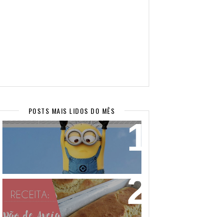
POSTS MAIS LIDOS DO MÊS
WALLPAPERS SUPER FOFOS PARA
SEU CELULAR! (PARTE 2)
PÃO DE AVEIA FEITO COM MASSA
MOLE - NÃO PRECISA SOVAR! VEM
APRENDER!