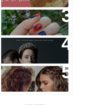
NAIL ART MICKEY MOUSE
THE CROWN: A HISTÓRIA DA
REALEZA BRITÂNICA COMO VOCÊ
NUNCA VIU!
32 INSPIRAÇÕES DE PENTEADOS
PARA CABELOS CURTOS