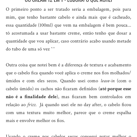
O primeiro ponto a ser tratado seria a embalagem, pois para
mim, que tenho bastante cabelo e ainda mais que é cacheado,
essa quantidade (100ml) que vem na embalagem é bem pouca...
tô acostumada a usar bastante creme, então tenho que dosar a
quantidade que vou aplicar, caso contrário acabo usando metade
do tubo de uma só vez ^^
Outra coisa que notei bem é a diferença de textura e acabamento
que o cabelo fica quando você aplica o creme nos fios molhados/
úmidos e com eles secos. Quando usei como
leave-in
(com o
cabelo úmido) os cachos não ficaram definidos (
até porque esse
não é a finalidade dele
), mas ficaram bem controlados em
relação ao
frizz
. Já quando usei ele no day after, o cabelo ficou
com uma textura muito melhor, parece que o creme espalha
mais e envolve melhor os fios.
Usando o creme nos cabelos secos consegui notar melhor o