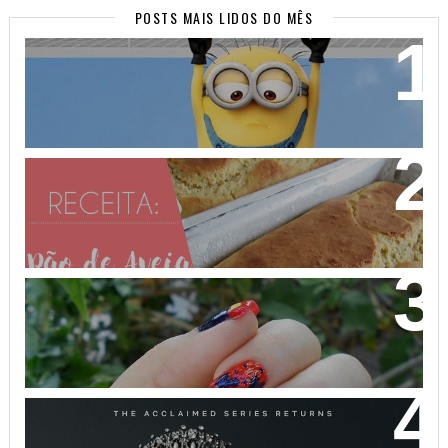
POSTS MAIS LIDOS DO MÊS
WALLPAPERS SUPER FOFOS PARA SEU CELULAR!
(PARTE 2)
PÃO DE AVEIA FEITO COM MASSA MOLE - NÃO
PRECISA SOVAR! VEM APRENDER!
NAIL ART MICKEY MOUSE
THE CROWN: A HISTÓRIA DA REALEZA BRITÂNICA