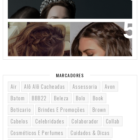
COMO VOCÊ NUNCA VIU!
32 INSPIRAÇÕES DE PENTEADOS PARA CABELOS
CURTOS
MARCADORES
Air
Alô Alô Cacheadas
Assessoria
Avon
Batom
BBB22
Beleza
Bolo
Book
Boticario
Brindes E Promoções
Brown
Cabelos
Celebridades
Colaborador
Collab
Cosméticos E Perfumes
Cuidados & Dicas