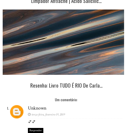
Limpador Antiacne | Ácido Salicílic...
Resenha: Livro TUDO É RIO De Carla...
Um comentário:
Unknown
terça-feira, fevereiro 19, 2019
💕💕
Responder