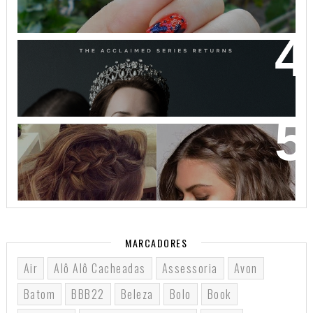
THE CROWN: A HISTÓRIA DA REALEZA BRITÂNICA
COMO VOCÊ NUNCA VIU!
32 INSPIRAÇÕES DE PENTEADOS PARA CABELOS
CURTOS
MARCADORES
Air
Alô Alô Cacheadas
Assessoria
Avon
Batom
BBB22
Beleza
Bolo
Book