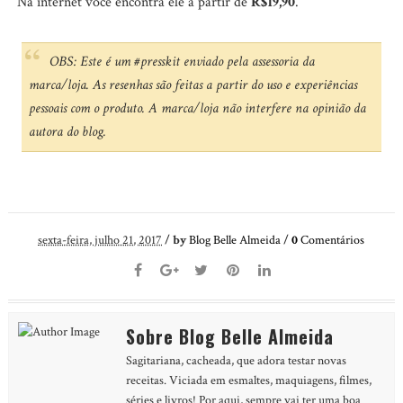
Na internet você encontra ele a partir de
R$19,90
.
OBS: Este é um #presskit enviado pela assessoria da
marca/loja. As resenhas são feitas a partir do uso e experiências
pessoais com o produto. A marca/loja não interfere na opinião da
autora do blog.
sexta-feira, julho 21, 2017
/
by
Blog Belle Almeida
/
0
Comentários
Sobre Blog Belle Almeida
Sagitariana, cacheada, que adora testar novas
receitas. Viciada em esmaltes, maquiagens, filmes,
séries e livros! Por aqui, sempre vai ter uma boa