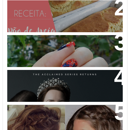
PÃO DE AVEIA FEITO COM MASSA MOLE - NÃO
PRECISA SOVAR! VEM APRENDER!
NAIL ART MICKEY MOUSE
THE CROWN: A HISTÓRIA DA REALEZA BRITÂNICA
COMO VOCÊ NUNCA VIU!
32 INSPIRAÇÕES DE PENTEADOS PARA CABELOS
CURTOS