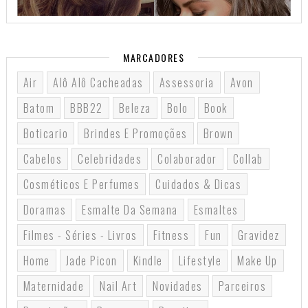
MARCADORES
Air
Alô Alô Cacheadas
Assessoria
Avon
Batom
BBB22
Beleza
Bolo
Book
Boticario
Brindes E Promoções
Brown
Cabelos
Celebridades
Colaborador
Collab
Cosméticos E Perfumes
Cuidados & Dicas
Doramas
Esmalte Da Semana
Esmaltes
Filmes - Séries - Livros
Fitness
Fun
Gravidez
Home
Jade Picon
Kindle
Lifestyle
Make Up
Maternidade
Nail Art
Novidades
Parceiros