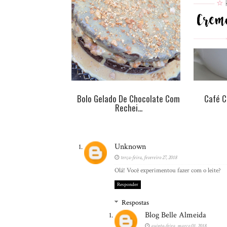
Bolo Gelado De Chocolate Com
Café C
Rechei...
Unknown
terça-feira, fevereiro 27, 2018
Olá! Você experimentou fazer com o leite?
Responder
Respostas
Blog Belle Almeida
quinta-feira, março 01, 2018