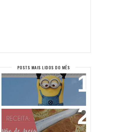
POSTS MAIS LIDOS DO MÊS
WALLPAPERS SUPER FOFOS PARA
SEU CELULAR! (PARTE 2)
PÃO DE AVEIA FEITO COM MASSA
MOLE - NÃO PRECISA SOVAR! VEM
APRENDER!