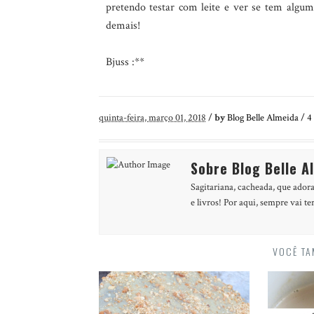
pretendo testar com leite e ver se tem alg
demais!
Bjuss :**
quinta-feira, março 01, 2018
/
by
Blog Belle Almeida
/
4
Sobre Blog Belle A
Sagitariana, cacheada, que adora
e livros! Por aqui, sempre vai te
VOCÊ TA