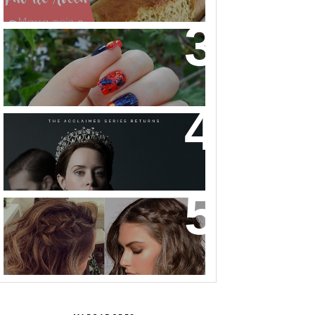
NAIL ART MICKEY MOUSE
THE CROWN: A HISTÓRIA DA
REALEZA BRITÂNICA COMO VOCÊ
NUNCA VIU!
32 INSPIRAÇÕES DE PENTEADOS
PARA CABELOS CURTOS