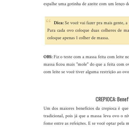
espalhe uma gotinha de azeite com um lenço d
Dica:
Se você vai fazer pra mais gente, a
Para cada ovo coloque duas colheres de mas
coloque apenas 1 colher de massa.
OBS:
Fiz o teste com a massa feita com leite n
massa ficou mais "mole" do que a feita com o
com leite se você tiver alguma restrição ao ovo
CREPIOCA: Benefí
Um dos maiores benefícios da crepioca é que 
tradicional, pois já que a massa leva ovo o 
fome entre as refeições. E se você optar pela 