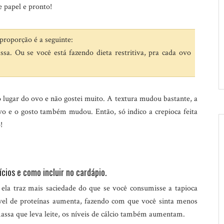
e papel e pronto!
 proporção é a seguinte:
sa. Ou se você está fazendo dieta restritiva, pra cada ovo
o lugar do ovo e não gostei muito. A textura mudou bastante, a
vo e o gosto também mudou. Então, só indico a crepioca feita
!
cios e como incluir no cardápio.
ela traz mais saciedade do que se você consumisse a tapioca
nível de proteínas aumenta, fazendo com que você sinta menos
massa que leva leite, os níveis de cálcio também aumentam.