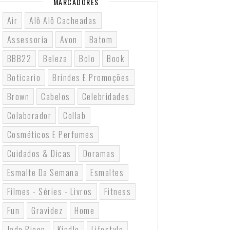
MARCADORES
Air
Alô Alô Cacheadas
Assessoria
Avon
Batom
BBB22
Beleza
Bolo
Book
Boticario
Brindes E Promoções
Brown
Cabelos
Celebridades
Colaborador
Collab
Cosméticos E Perfumes
Cuidados & Dicas
Doramas
Esmalte Da Semana
Esmaltes
Filmes - Séries - Livros
Fitness
Fun
Gravidez
Home
Jade Picon
Kindle
Lifestyle